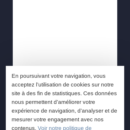
Tous les dossiers
Tous les articles
Toutes les vidéos
Tous les tutos
Toutes les recettes
En poursuivant votre navigation, vous
acceptez l’utilisation de cookies sur notre
site à des fin de statistiques. Ces données
nous permettent d’améliorer votre
expérience de navigation, d’analyser et de
PROJET COFINANCÉ PAR LE FONDS EUROPÉEN DE DÉVELOPPEMENT RÉGIONAL
mesurer votre engagement avec nos
contenus.
Voir notre politique de