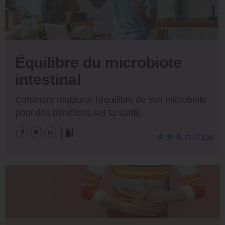
Équilibre du microbiote
intestinal
Comment restaurer l'équilibre de son microbiote
pour des bénéfices sur la santé.
|
136