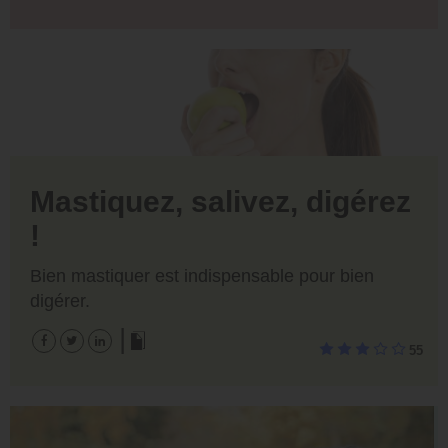
Mastiquez, salivez, digérez
!
Bien mastiquer est indispensable pour bien
digérer.
|
55