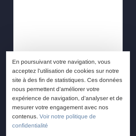
Tous les articles
Toutes les vidéos
Tous les tutos
Toutes les recettes
En poursuivant votre navigation, vous
acceptez l’utilisation de cookies sur notre
site à des fin de statistiques. Ces données
nous permettent d’améliorer votre
expérience de navigation, d’analyser et de
PROJET COFINANCÉ PAR LE FONDS EUROPÉEN DE DÉVELOPPEMENT RÉGIONAL
mesurer votre engagement avec nos
contenus.
Voir notre politique de
confidentialité