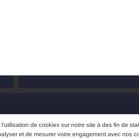
 des oligoéléments dans les bons aliments
Ce contenu vous a intéressé, notez-le :
73
ÈQUE
Tous les dossiers
’utilisation de cookies sur notre site à des fin de s
Tous les articles
Toutes les vidéos
’analyser et de mesurer votre engagement avec nos 
Tous les tutos