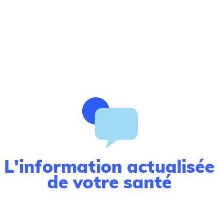
essource suffisante ?
ément n'est élaboré par l'organisme, pourtant nos
asser. Auparavant, les besoins étaient comblés par
t pas toujours le cas aujourd'hui.
ion de l’air, de la terre et des eaux, cultures intensive
ntité comme la
qualité des nutriments
.
l'eau minérale comble tous les besoins