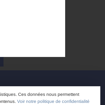
À propos
tatistiques. Ces données nous permettent
Les rédacteurs
Contact
contenus.
Voir notre politique de confidentialité
Mentions légales