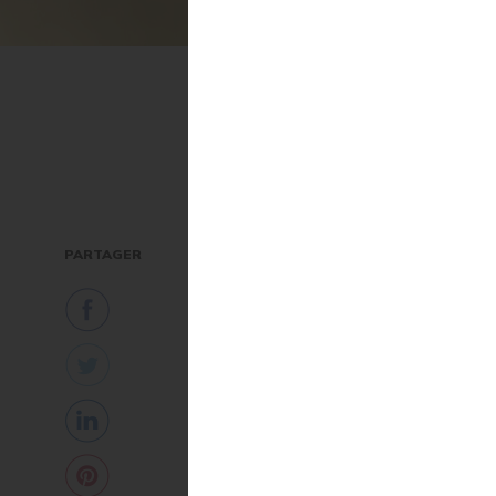
L'essentiel
Oligoélé
PARTAGER
où les t
Les aliments qu’il faut manger