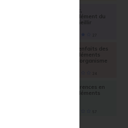
Le zinc,
oligoélément du
bien-vieillir
27
Les bienfaits des
s
oligoéléments
dans l’organisme
24
Les carences en
oligoéléments
57