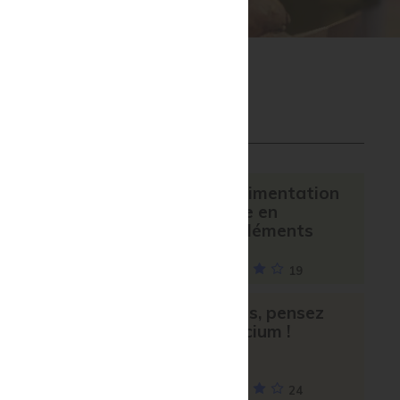
stion
 propos du complément alimentaire
biotes
ticulations
eil
À CONSULTER
Une alimentation
pauvre en
oligoéléments
19
Séniors, pensez
au silicium !
24