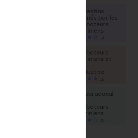
Les intestins
malmenés par les
perturbateurs
endocriniens
14
Perturbateurs
endocriniens et
santé
t
reproductive
r
16
.
Effet paradoxal
des
perturbateurs
endocriniens
,
20