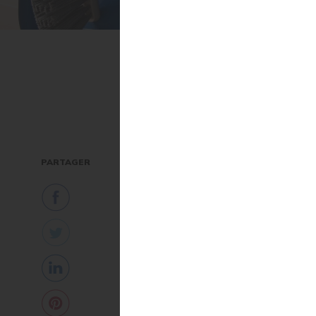
L'essentiel
Peut-on é
PARTAGER
perturba
endocrin