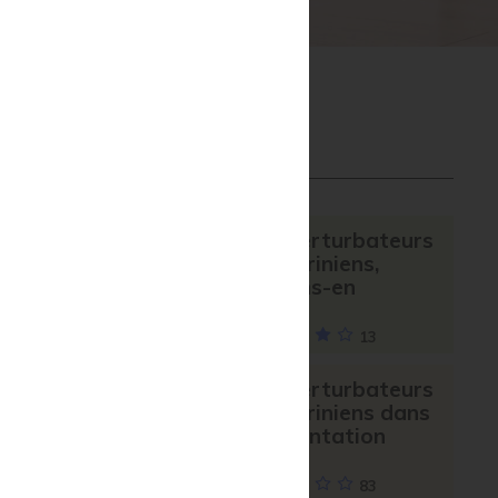
stion
 propos du complément alimentaire
biotes
ticulations
eil
À CONSULTER
Les perturbateurs
endocriniens,
parlons-en
13
Les perturbateurs
endocriniens dans
l’alimentation
83