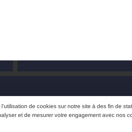
Ce contenu vous a intéressé, notez-le :
14
ÈQUE
Tous les dossiers
’utilisation de cookies sur notre site à des fin de s
Tous les articles
Toutes les vidéos
’analyser et de mesurer votre engagement avec nos 
Tous les tutos
Toutes les recettes
DS EUROPÉEN DE DÉVELOPPEMENT RÉGIONAL