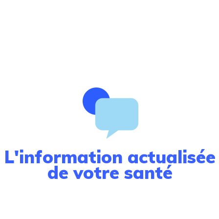
s des initiatives intéressantes.
bateurs endocriniens
héo Colborn a popularisé le terme de « perturbateur
n’est que 8 ans plus tard que l’OMS l’adopte
définition : "substances chimiques d’origine naturelle
organisme qui peuvent interférer avec le fonctionnemen
ire ainsi des effets délétères sur cet organisme ou su
nt à elle, ne donnera sa version que le 4 juillet 2017
accord entre gouvernements européens devrait
es pour limiter les expositions, réduire les doses
ns perturbateurs endocriniens. Et la tâche est immense
otre société de consommation.