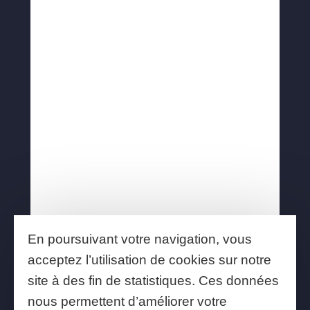
Contact
Mentions légales
Tous les dossiers
Tous les articles
Toutes les vidéos
Tous les tutos
Toutes les recettes
En poursuivant votre navigation, vous
acceptez l’utilisation de cookies sur notre
site à des fin de statistiques. Ces données
nous permettent d’améliorer votre