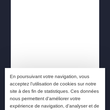
Contact
Mentions légales
Tous les dossiers
Tous les articles
Toutes les vidéos
Tous les tutos
Toutes les recettes
En poursuivant votre navigation, vous
acceptez l’utilisation de cookies sur notre
site à des fin de statistiques. Ces données
nous permettent d’améliorer votre
expérience de navigation, d’analyser et de
PROJET COFINANCÉ PAR LE FONDS EUROPÉEN DE DÉVELOPPEMENT RÉGIONAL