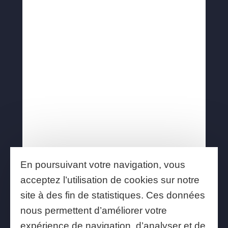
Contact
Mentions légales
Tous les dossiers
Tous les articles
Toutes les vidéos
Tous les tutos
Toutes les recettes
En poursuivant votre navigation, vous
acceptez l’utilisation de cookies sur notre
site à des fin de statistiques. Ces données
nous permettent d’améliorer votre
expérience de navigation, d’analyser et de